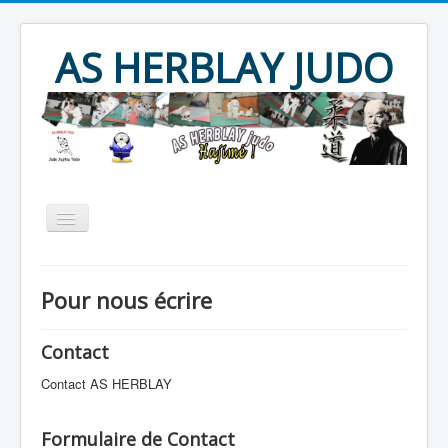
Year
Month
Year
Month
AS HERBLAY JUDO
Accueil
AS HERBLAY
Pour nous écrire
JUDO
JU JITSU
TAÏSO
Evènements
Archives
Contact
Produits divers
Contact
Contact AS HERBLAY
Formulaire de Contact