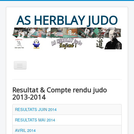
Year
Month
Year
Month
AS HERBLAY JUDO
Accueil
AS HERBLAY
Resultat & Compte rendu judo
JUDO
JU JITSU
TAÏSO
2013-2014
Evènements
Archives
RESULTATS JUIN 2014
Produits divers
Contact
RESULTATS MAI 2014
AVRIL 2014