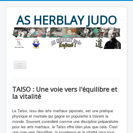
Year
Month
Year
Month
AS HERBLAY JUDO
Accueil
AS HERBLAY
TAISO : Une voie vers l'équilibre et
JUDO
JU JITSU
TAÏSO
la vitalité
Evènements
Archives
Le Taïso, issu des arts martiaux japonais, est une pratique
Produits divers
Contact
physique et mentale qui gagne en popularité à travers le
monde. Souvent considéré comme une discipline préparatoire
pour les arts martiaux, le Taïso offre bien plus que cela. C'est
une voie vers l'équilibre, la souplesse et la vitalité pour tous,