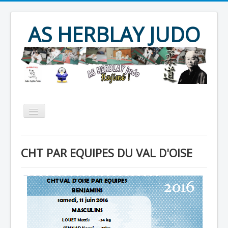
Year
Month
Year
Month
AS HERBLAY JUDO
Accueil
AS HERBLAY
CHT PAR EQUIPES DU VAL D'OISE
JUDO
JU JITSU
TAÏSO
Evènements
Archives
Produits divers
Contact